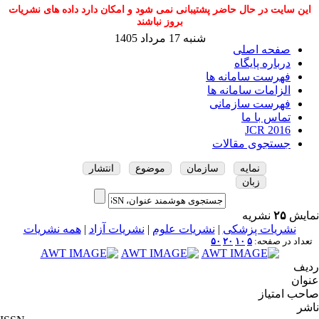
این سایت در حال حاضر پشتیبانی نمی شود و امکان دارد داده های نشریات
بروز نباشند
شنبه 17 مرداد 1405
صفحه اصلی
درباره پایگاه
فهرست سامانه ها
الزامات سامانه ها
فهرست سازمانی
تماس با ما
JCR 2016
جستجوی مقالات
نمایه
سازمان
موضوع
انتشار
زبان
نمایش
۲۵
نشریه
نشریات پزشکی
|
نشریات علوم
|
نشریات آزاد
|
همه نشریات
تعداد در صفحه:
۵
۱۰
۲۰
۵۰
ردیف
عنوان
صاحب امتیاز
ناشر