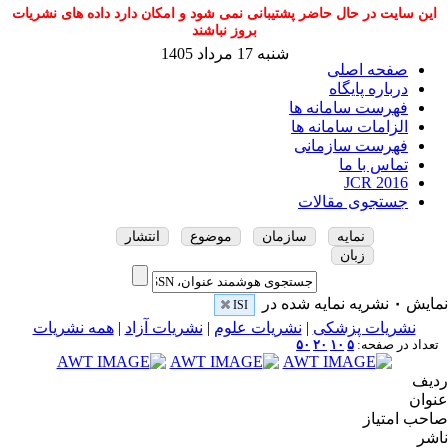
این سایت در حال حاضر پشتیبانی نمی شود و امکان دارد داده های نشریات
بروز نباشند
شنبه 17 مرداد 1405
صفحه اصلی
درباره پایگاه
فهرست سامانه ها
الزامات سامانه ها
فهرست سازمانی
تماس با ما
JCR 2016
جستجوی مقالات
نمایه
سازمان
موضوع
انتشار
زبان
نمایش
۰
نشریه نمایه شده در
ISI
نشریات پزشکی
|
نشریات علوم
|
نشریات آزاد
|
همه نشریات
تعداد در صفحه:
۵
۱۰
۲۰
۵۰
ردیف
عنوان
صاحب امتیاز
ناشر