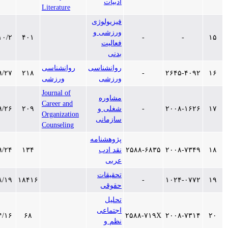
ادبیات
Literature
فیزیولوژی
ورزشی و
۱۳۹۷/۱۰/۲
۴۰۱
-
-
فعالیت
بدنی
روانشناسی
روانشناسی
۱۳۹۷/۹/۲۷
۲۱۸
-
۲۶۴۵-۴۰۹۲
ورزشی
ورزشی
Journal of
مشاوره
Career and
۲۰۰۸-۱۶۲۶
-
شغلی و
۲۰۹
۱۳۹۷/۹/۲۶
Organization
سازمانی
Counseling
پژوهشنامه
۲۰۰۸-۷۳۴۹
۲۵۸۸-۶۸۳۵
نقد ادب
۱۳۴
۱۳۹۷/۹/۲۴
عربی
تحقیقات
۱۳۹۷/۸/۱۹
۱۸۴۱۶
-
۱۰۲۴-۰۷۷۲
حقوقی
تحلیل
اجتماعی
۱۳۹۷/۴/۱۶
۶۸
۲۵۸۸-۷۱۹X
۲۰۰۸-۷۳۱۴
نظم و