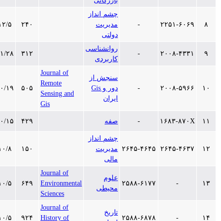
بازرگانی
چشم انداز
۲۲۵۱-۶۰۶۹
-
مدیریت
۲۴۰
۱۳۹۷/۱۲/۵
دولتی
روانشناسی
۱۳۹۷/۱۱/۲۸
۳۱۲
-
۲۰۰۸-۴۳۳۱
کاربردی
Journal of
سنجش از
Remote
۲۰۰۸-۵۹۶۶
-
دور و Gis
۵۰۵
۱۳۹۷/۱۰/۱۹
Sensing and
ایران
Gis
۱۶۸۳-۸۷۰X
-
صفه
۴۲۹
۱۳۹۷/۱۰/۱۵
چشم انداز
۲۶۴۵-۴۶۳۷
۲۶۴۵-۴۶۴۵
مدیریت
۱۵۰
۱۳۹۷/۱۰/۸
مالی
Journal of
علوم
۱۳۹۷/۱۰/۵
۶۴۹
Environmental
۲۵۸۸-۶۱۷۷
-
محیطی
Sciences
Journal of
تاریخ
۱۳۹۷/۱۰/۵
۹۲۴
History of
۲۵۸۸-۶۸۷۸
-