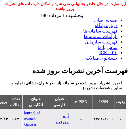
یت در حال حاضر پشتیبانی نمی شود و امکان دارد داده های نشریات
بروز نباشند
پنجشنبه 15 مرداد 1405
فحه اصلی
باره پایگاه
رست سامانه ها
زامات سامانه ها
هرست سازمانی
اس با ما
JCR 201
ستجوی مقالات
ت آخرین نشریات بروز شده
ن نشریات بروز شده در سامانه (از نظر عنوان، نشانی، نمایه و
 مشخصات نشریه)
عنوان
عنوان
تعداد
ISSN
e-ISSN
بروزرسانی
فارسی
انگلیسی
مقالات
Journal of
آینه
۱۳۹۹/۱۲/۲۳
۵۷۳
Ayeneh
-
۲۲۵۱-۸۰۱۰
معرفت
Marefat