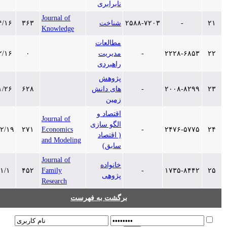
نابرابری
Journal of
-
۲۵۸۸-۷۲۰۳
شناخت
۳۶۳
۱۳۹۷/۴/۱۶
Knowledge
مطالعات
۲۲۲۸-۶۸۵۳
-
مدیریت
۰
۱۳۹۷/۲/۱۶
راهبردی
پژوهش
۲۰۰۸-۸۲۹۹
-
های دانش
۶۲۸
۱۳۹۷/۱/۲۶
زمین
اقتصاد و
Journal of
الگو سازی
۱۳۹۶/۱۲/۱۹
۲۷۱
Economics
-
۲۴۷۶-۵۷۷۵
( اقتصاد
and Modeling
سابق)
Journal of
خانواده
۱۳۹۶/۱/۱
۴۵۲
Family
-
۱۷۳۵-۸۴۴۲
پژوهی
Research
برگشت به فهرست